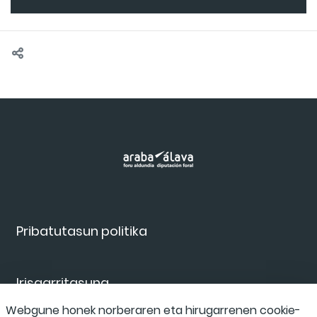
Pribatutasun politika
Irisgarritasuna
Webgune honek norberaren eta hirugarrenen cookie-