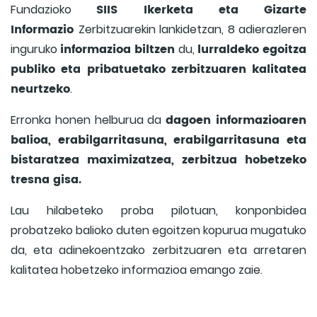
SIIS Ikerketa eta Gizarte
Fundazioko
Informazio
Zerbitzuarekin lankidetzan, 8 adierazleren
informazioa biltzen
lurraldeko egoitza
inguruko
du,
publiko eta pribatuetako zerbitzuaren kalitatea
neurtzeko
.
dagoen informazioaren
Erronka honen helburua da
balioa, erabilgarritasuna, erabilgarritasuna eta
bistaratzea maximizatzea, zerbitzua hobetzeko
tresna gisa.
Lau hilabeteko proba pilotuan, konponbidea
probatzeko balioko duten egoitzen kopurua mugatuko
da, eta adinekoentzako zerbitzuaren eta arretaren
kalitatea hobetzeko informazioa emango zaie.