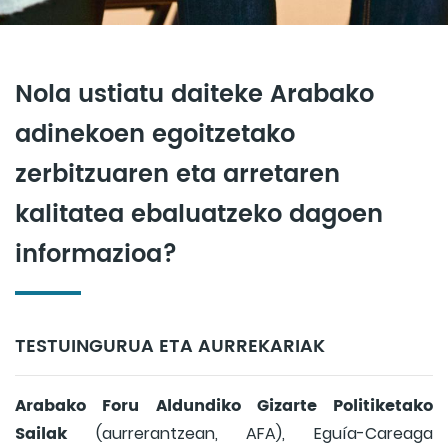
Nola ustiatu daiteke Arabako
adinekoen egoitzetako
zerbitzuaren eta arretaren
kalitatea ebaluatzeko dagoen
informazioa?
TESTUINGURUA ETA AURREKARIAK
Arabako Foru Aldundiko Gizarte Politiketako
Sailak
(aurrerantzean, AFA), Eguía-Careaga