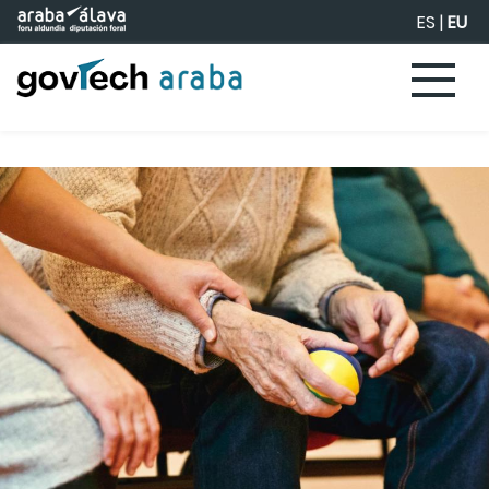
Eduki nagusira joan
ES
|
EU