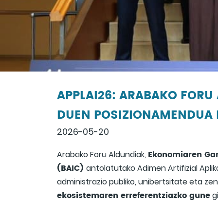
APPLAI26: ARABAKO FORU
DUEN POSIZIONAMENDUA 
2026-05-20
Ekonomiaren Gar
Arabako Foru Aldundiak,
(BAIC)
antolatutako Adimen Artifizial Apli
administrazio publiko, unibertsitate eta ze
ekosistemaren erreferentziazko gune
gi