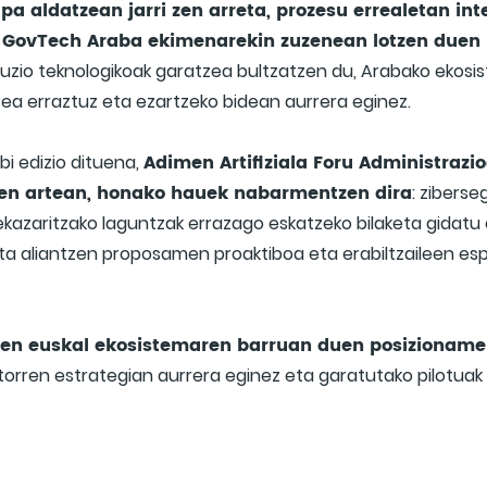
a aldatzean jarri zen arreta, prozesu errealetan in
 GovTech Araba ekimenarekin zuzenean lotzen duen 
soluzio teknologikoak garatzea bultzatzen du, Arabako ekos
ea erraztuz eta ezartzeko bidean aurrera eginez.
Adimen Artifiziala Foru Administrazi
 edizio dituena,
rien artean, honako hauek nabarmentzen dira
: zibers
ekazaritzako laguntzak errazago eskatzeko bilaketa gidatu
eta aliantzen proposamen proaktiboa eta erabiltzaileen es
ren euskal ekosistemaren barruan duen posizioname
torren estrategian aurrera eginez eta garatutako pilotuak