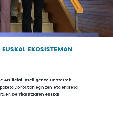
N EUSKAL EKOSISTEMAN
 Artificial Intelligence Centerrek
paketa Donostian egin zen, eta enpresa,
berrikuntzaren euskal
zituen,