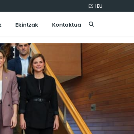
ES
|
EU
k
Ekintzak
Kontaktua