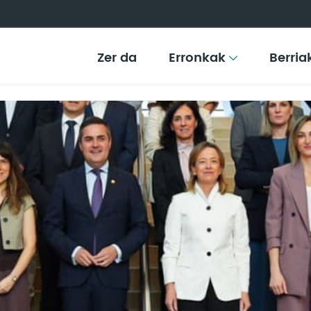
Zer da
Erronkak
Berria