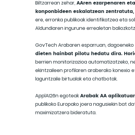
AAren ezarpenaren etap
Biltzarrean zehar,
konponbideen eskalatzean zentratuta,
ere, erronka publikoak identifikatzea eta 
Aldundiaren ingurune errealetan baliozkotz
GovTech Arabaren esparruan, dagoeneko bi
dieten hainbat pilotu hedatu dira. Ho
berrien monitorizazioa automatizatzeko, n
ekintzaileen profilaren araberako konexio 
laguntzaile birtualak eta chatbotak.
Arabak AA aplikatua
ApplAI26n egoteak
publikoko Europako joera nagusiekin bat da
maximizatzera bideratuta.