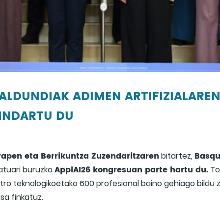
 ALDUNDIAK ADIMEN ARTIFIZIALARE
INDARTU DU
apen eta Berrikuntza Zuzendaritzaren
Basque
bitartez,
ApplAI26 kongresuan parte hartu du.
katuari buruzko
To
ntro teknologikoetako 600 profesional baino gehiago bildu 
sa finkatuz.