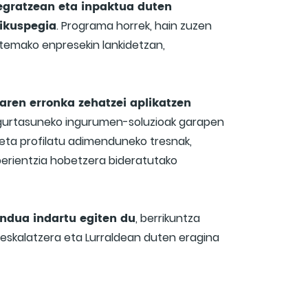
tegratzean eta inpaktua duten
ikuspegia
. Programa horrek, hain zuzen
istemako enpresekin lankidetzan,
oaren erronka zehatzei aplikatzen
egurtasuneko ingurumen-soluzioak garapen
 eta profilatu adimenduneko tresnak,
perientzia hobetzera bideratutako
ndua indartu egiten du
, berrikuntza
 eskalatzera eta Lurraldean duten eragina