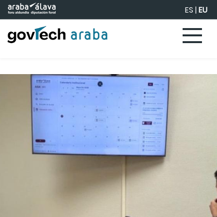
Eduki nagusira joan
ES
|
EU