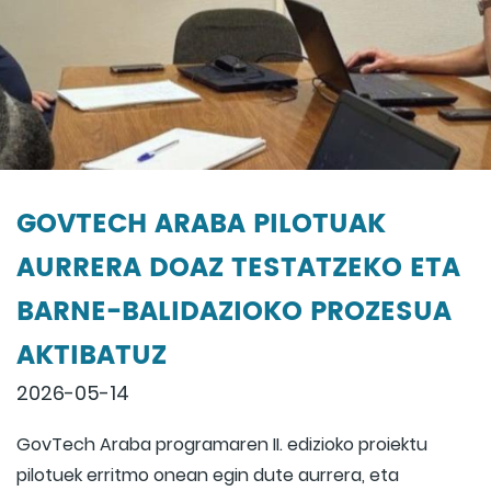
GOVTECH ARABA PILOTUAK
AURRERA DOAZ TESTATZEKO ETA
BARNE-BALIDAZIOKO PROZESUA
AKTIBATUZ
2026-05-14
GovTech Araba programaren II. edizioko proiektu
pilotuek erritmo onean egin dute aurrera, eta