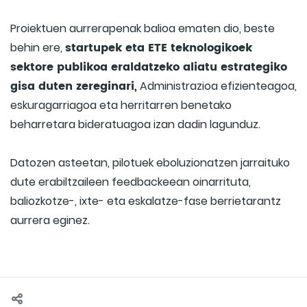
Proiektuen aurrerapenak balioa ematen dio, beste
startupek eta ETE teknologikoek
behin ere,
sektore publikoa eraldatzeko aliatu estrategiko
gisa duten zereginari,
Administrazioa efizienteagoa,
eskuragarriagoa eta herritarren benetako
beharretara bideratuagoa izan dadin lagunduz.
Datozen asteetan, pilotuek eboluzionatzen jarraituko
dute erabiltzaileen feedbackeean oinarrituta,
baliozkotze-, ixte- eta eskalatze-fase berrietarantz
aurrera eginez.