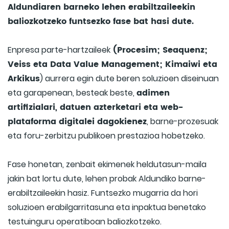
Aldundiaren barneko lehen erabiltzaileekin
baliozkotzeko funtsezko fase bat hasi dute.
(Procesim; Seaquenz;
Enpresa parte-hartzaileek
Veiss eta Data Value Management; Kimaiwi eta
Arkikus
) aurrera egin dute beren soluzioen diseinuan
adimen
eta garapenean, besteak beste,
artifizialari, datuen azterketari eta web-
plataforma digitalei dagokienez
, barne-prozesuak
eta foru-zerbitzu publikoen prestazioa hobetzeko.
Fase honetan, zenbait ekimenek heldutasun-maila
jakin bat lortu dute, lehen probak Aldundiko barne-
erabiltzaileekin hasiz. Funtsezko mugarria da hori
soluzioen erabilgarritasuna eta inpaktua benetako
testuinguru operatiboan baliozkotzeko.